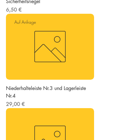
Sicherheitsriegel
r
Preis
a
6,50 €
m
m
Auf Anfrage
Niederhalteleiste Nr.3 und Lagerleiste
Nr.4
Preis
29,00 €