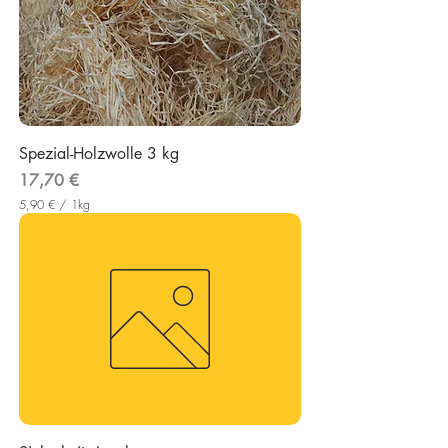
Spezial-Holzwolle 3 kg
Preis
17,70 €
5,90 €
/
1kg
5
,
9
0
€
p
r
o
1
K
i
l
o
g