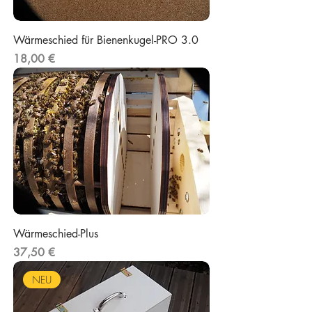
Wärmeschied für Bienenkugel-PRO 3.0
Preis
18,00 €
Wärmeschied-Plus
Preis
37,50 €
NEU