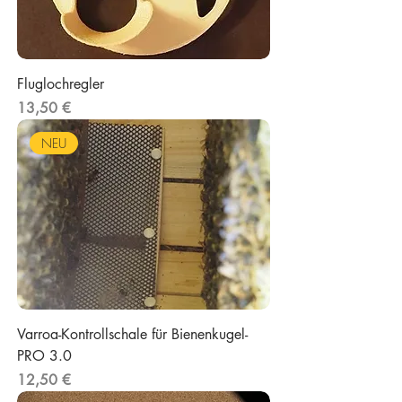
Fluglochregler
Preis
13,50 €
NEU
Varroa-Kontrollschale für Bienenkugel-
PRO 3.0
Preis
12,50 €