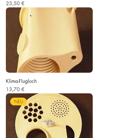
Preis
23,50 €
Klima-Flugloch
Preis
13,70 €
NEU