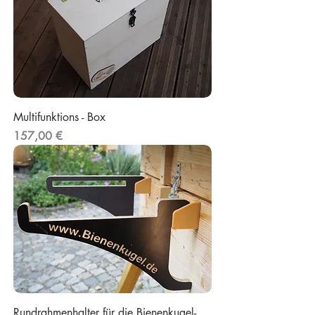
Multifunktions - Box
Preis
157,00 €
Rundrahmenhalter für die Bienenkugel-