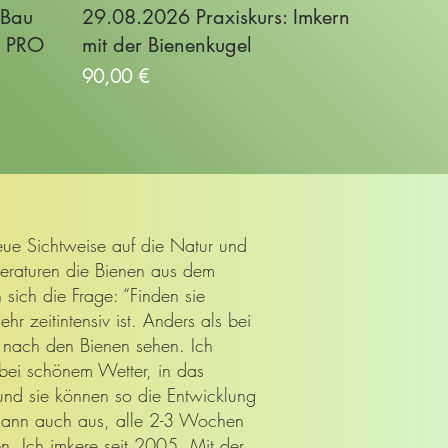
 Bau
29.08.2026 Praxiskurs: Imkern
l PRO
mit der Bienenkugel
Preis
90,00 €
ue Sichtweise auf die Natur und
eraturen die Bienen aus dem
 sich die Frage: “Finden sie
r zeitintensiv ist. Anders als bei
g nach den Bienen sehen. Ich
bei schönem Wetter, in das
 und sie können so die Entwicklung
s dann auch aus, alle 2-3 Wochen
n. Ich imkere seit 2005. Mit der