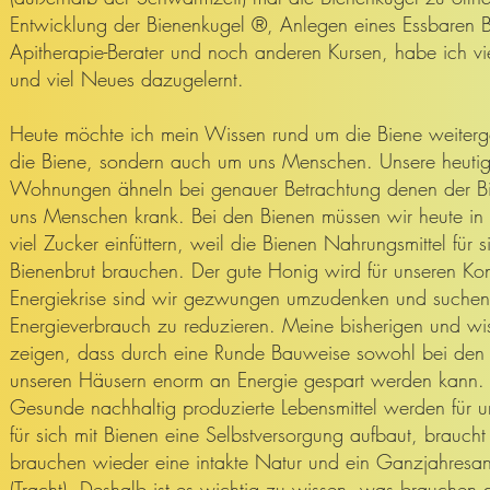
Entwicklung der Bienenkugel ®, Anlegen eines Essbaren
Apitherapie-Berater und noch anderen Kursen, habe ich v
und viel Neues dazugelernt.
Heute möchte ich mein Wissen rund um die Biene weiterg
die Biene, sondern auch um uns Menschen. Unsere heuti
Wohnungen ähneln bei genauer Betrachtung denen der Bi
uns Menschen krank. Bei den Bienen müssen wir heute i
viel Zucker einfüttern, weil die Bienen Nahrungsmittel für 
Bienenbrut brauchen. Der gute Honig wird für unseren K
Energiekrise sind wir gezwungen umzudenken und such
Energieverbrauch zu reduzieren. Meine bisherigen und wi
zeigen, dass durch eine Runde Bauweise sowohl bei den
unseren Häusern enorm an Energie gespart werden kann.
Gesunde nachhaltig produzierte Lebensmittel werden für u
für sich mit Bienen eine Selbstversorgung aufbaut, braucht
brauchen wieder eine intakte Natur und ein Ganzjahresa
(Tracht). Deshalb ist es wichtig zu wissen, was brauchen