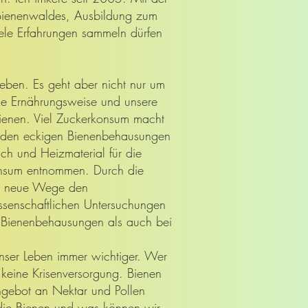
 Bienenwaldes, Ausbildung zum
iele Erfahrungen sammeln dürfen
eben. Es geht aber nicht nur um
ge Ernährungsweise und unsere
enen. Viel Zuckerkonsum macht
n den eckigen Bienenbehausungen
sich und Heizmaterial für die
onsum entnommen. Durch die
en neue Wege den
ssenschaftlichen Untersuchungen
 Bienenbehausungen als auch bei
nser Leben immer wichtiger. Wer
 keine Krisenversorgung. Bienen
ngebot an Nektar und Pollen
 die Bienen und was können wir