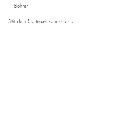
Bohrer
Mit dem Starterset kannst du dir
deine eigene Bienenkugel bauen.
Die detaillierte Bauanleitung mit
vielen Bildern und Zeichnungen
zeigt dir Schritt für Schritt, wie die
Bienenkugel-PRO 3.0 Kurzversion
hergestellt wird. Spezielle
handwerkliche Fähigkeiten sind
nicht notwendig. Gewisse
Grundlagen in der Arbeit mit Holz
erleichtern den Bau der
Bienenkugel, sind mit der
Bauanleitung aber auch schnell
zu erlernen. Wenn du keine