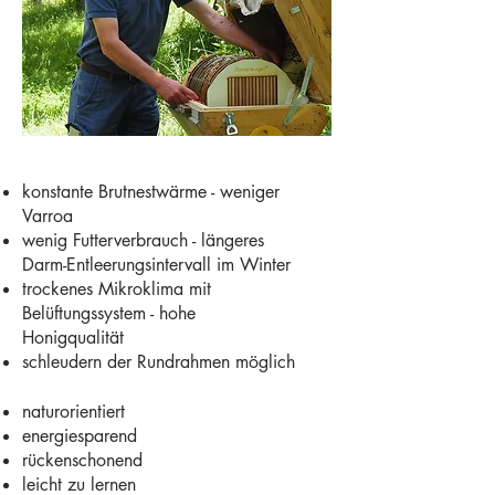
konstante Brutnestwärme - weniger
Varroa
wenig Futterverbrauch - längeres
Darm-Entleerungsintervall im Winter
trockenes Mikroklima mit
Belüftungssystem - hohe
Honigqualität
schleudern der Rundrahmen möglich
naturorientiert
energiesparend
rückenschonend
leicht zu lernen