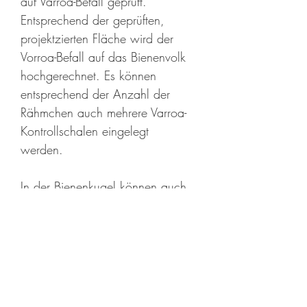
auf Varroa-Befall geprüft.
Entsprechend der geprüften,
projektzierten Fläche wird der
Vorroa-Befall auf das Bienenvolk
hochgerechnet. Es können
entsprechend der Anzahl der
Rähmchen auch mehrere Varroa-
Kontrollschalen eingelegt
werden.
In der Bienenkugel können auch
andere Kontrollmöglichkeiten
verwendet werden, wie
beispielsweise ein
Puderzuckertest...
Weitere Informationen für