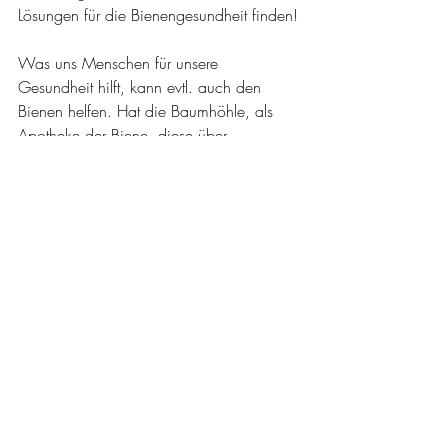
Lösungen für die Bienengesundheit finden!
Was uns Menschen für unsere 
Gesundheit hilft, kann evtl. auch den 
Bienen helfen. Hat die Baumhöhle, als 
Apotheke der Biene, diese über 
Jahrmillionen gesund gehalten ?
Imkern mit der Bienenkugel