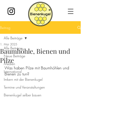
Beitrag
Alle Beiträge
1. Mai 2025
Alle Beiträge
Baumhöhle, Bienen und
Neue Beiträge
Pilze
Medien
Was haben Pilze mit Baumhöhlen und 
International
Bienen zu tun?
Imkern mit der Bienenkugel
Termine und Veranstaltungen
Bienenkugel selber bauen